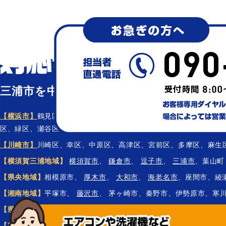
三浦市を中心に神奈川県全域
【横浜市】
鶴見区、神奈川区、西区、中区、南区、保土ケ谷区、磯
区、緑区、瀬谷区、栄区、泉区、青葉区、都筑区
【川崎市】
川崎区、幸区、中原区、高津区、宮前区、多摩区、麻生
【横須賀三浦地域】
横須賀市
、
鎌倉市
、
逗子市
、
三浦市
、葉山町
【県央地域】
相模原市、
厚木市
、
大和市
、
海老名市
、座間市、綾
【湘南地域】
平塚市、
藤沢市
、 茅ヶ崎市、秦野市、伊勢原市、寒
【県西地域】
小田原市、南足柄市、中井町、大井町、松田町、山北
【東京都】
世田谷区
、
大田区
、
品川区