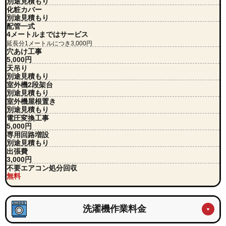
別途見積もり
化粧カバー
別途見積もり
配管一式
4メートルまではサービス
延長分1メートルにつき3,000円
穴あけ工事
5,000円
天吊り
別途見積もり
室外機2段架台
別途見積もり
室外機屋根置き
別途見積もり
電圧変換工事
5,000円
専用回路増設
別途見積もり
出張費
3,000円
不要エアコン処分回収
無料
洗濯機作業料金