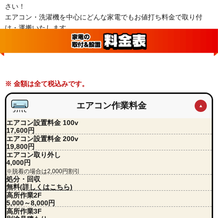
さい！
エアコン・洗濯機を中心にどんな家電でもお値打ち料金で取り付
け・運搬いたします。
※ 金額は全て税込みです。
エアコン作業料金
エアコン設置料金 100v
17,600円
エアコン設置料金 200v
19,800円
エアコン取り外し
4,000円
※脱着の場合は2,000円割引
処分・回収
無料
(詳しくはこちら)
高所作業2F
5,000～8,000円
高所作業3F