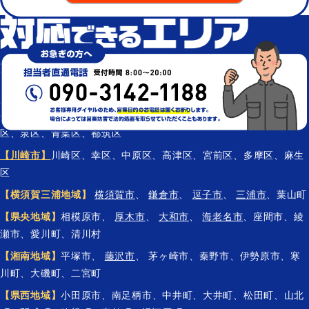
藤沢市を中心に神奈川県全域
【横浜市】
鶴見区、神奈川区、西区、中区、南区、保土ケ谷区、磯
子区、金沢区、港北区、戸塚区、港南区、旭区、緑区、瀬谷区、栄
区、泉区、青葉区、都筑区
【川崎市】
川崎区、幸区、中原区、高津区、宮前区、多摩区、麻生
区
【横須賀三浦地域】
横須賀市
、
鎌倉市
、
逗子市
、
三浦市
、葉山町
【県央地域】
相模原市、
厚木市
、
大和市
、
海老名市
、座間市、綾
瀬市、愛川町、清川村
【湘南地域】
平塚市、
藤沢市
、 茅ヶ崎市、秦野市、伊勢原市、寒
川町、大磯町、二宮町
【県西地域】
小田原市、南足柄市、中井町、大井町、松田町、山北