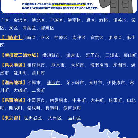
【横浜市】
鶴見区、神奈川区、西区、中区、南区、保土ケ谷区、磯
子区、金沢区、港北区、戸塚区、港南区、旭区、緑区、瀬谷区、栄
区、泉区、青葉区、都筑区
【川崎市】
川崎区、幸区、中原区、高津区、宮前区、多摩区、麻生
区
【横須賀三浦地域】
横須賀市
、
鎌倉市
、
逗子市
、
三浦市
、葉山町
【県央地域】
相模原市、
厚木市
、
大和市
、
海老名市
、座間市、綾
瀬市、愛川町、清川村
【湘南地域】
平塚市、
藤沢市
、 茅ヶ崎市、秦野市、伊勢原市、寒
川町、大磯町、二宮町
【県西地域】
小田原市、南足柄市、中井町、大井町、松田町、山北
町、開成町、箱根町、真鶴町、湯河原町
【東京都】
世田谷区
、
大田区
、
品川区