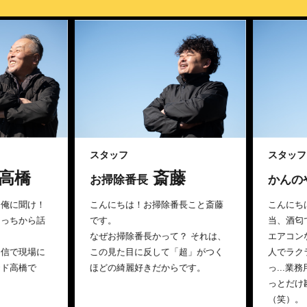
スタッフ
スタッフ
斎藤
お掃除番長
かんのやの怪
！
こんにちは！お掃除番長こと斎藤
こんにちは！かん
話
です。
当、酒匂です。
なぜお掃除番長かって？ それは、
エアコンなら、ど
に
この見た目に反して「超」がつく
人でラクラク担ぎ
ほどの綺麗好きだからです。
っ...業務用エア
っとだけ勘弁して
（笑）。