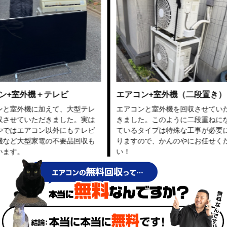
外機＋テレビ
エアコン+室外機（二段置き）
機に加えて、大型テレ
エアコンと室外機を回収させていただ
いただきました。実は
きました。このように二段重ねになっ
アコン以外にもテレビ
ているタイプは特殊な工事が必要にな
型家電の不要品回収も
りますので、かんのやにお任せくださ
い！